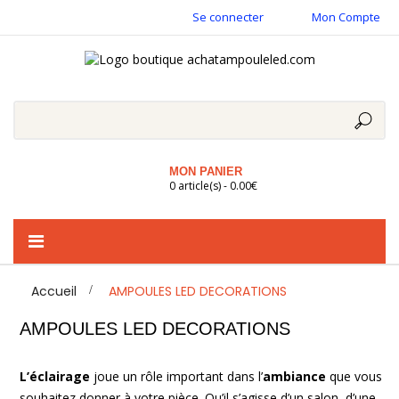
Se connecter
Mon Compte
MON PANIER
0 article(s) - 0.00€
Basculer
la
navigation
Accueil
>
AMPOULES LED DECORATIONS
AMPOULES LED DECORATIONS
L’éclairage
joue un rôle important dans l’
ambiance
que vous
souhaitez donner à votre pièce. Qu’il s’agisse d’un salon, d’une