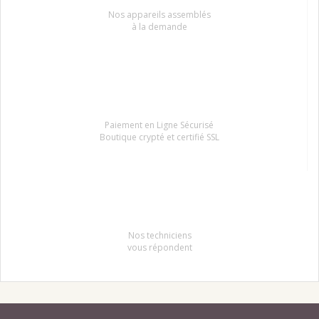
Nos appareils assemblés
à la demande
Paiement en Ligne Sécurisé
Boutique crypté et certifié SSL
Nos techniciens
vous répondent