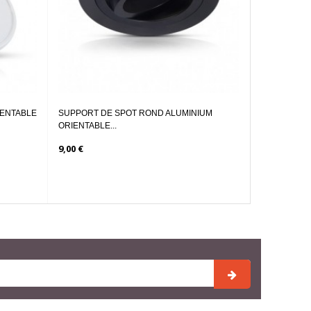
OT GU10
DOUILLE CERAMIQUE CULOT E27
0,60 €