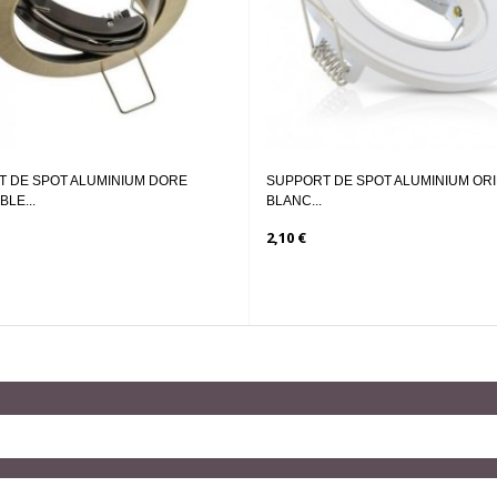
M
CULOT DOUILLE MR16 GU5.3
DOUILLE CUL
0,86 €
0,72 €