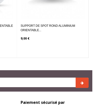
SUPPORT DE SPOT ROND ALUMINIUM
CULOT DOUILLE MR1
ORIENTABLE...
9,00 €
0,86 €
Paiement sécurisé par