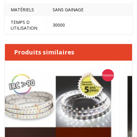
MATÉRIELS
SANS GAINAGE
TEMPS D
30000
UTILISATION
Produits similaires
Promotion
Promo