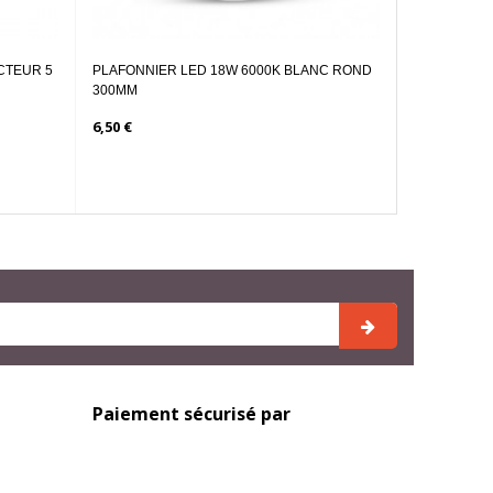
ONNIER LED 18W 6000K BLANC ROND
PLAFONNIER LED 18W 4000K B
M
300MM
€
6,10 €
Paiement sécurisé par