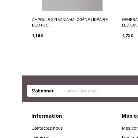
MPOULE SYLVANIA HALOGÈNE LINÉAIRE
GENERALE ELECTRIC HELIA
O R7S...
LED G95...
16 €
4,72 €
S'abonner
Information
Mon c
Contactez nous
Mes co
Livraison
Mes ret