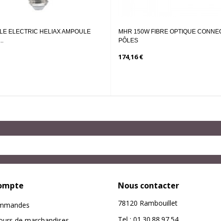
X AMPOULE
MHR 150W FIBRE OPTIQUE CONNECTEUR 5
PLAF
PÔLES
300M
174,16 €
6,50 
ompte
Nous contacter
78120 Rambouillet
mmandes
Tel : 01.30.88.97.54
ours de marchandises